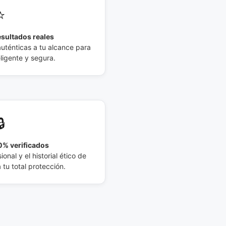
⭐
esultados reales
auténticas a tu alcance para
eligente y segura.
🔒
% verificados
ional y el historial ético de
tu total protección.