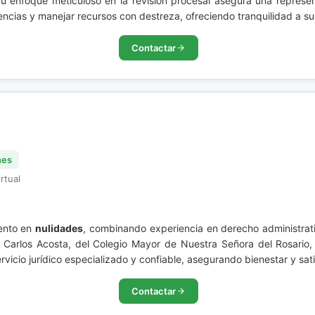
. Su enfoque meticuloso en la revisión procesal asegura una repres
udiencias y manejar recursos con destreza, ofreciendo tranquilidad a s
Contactar
nes
rtual
ento en
nulidades
, combinando experiencia en derecho administrati
n Carlos Acosta, del Colegio Mayor de Nuestra Señora del Rosario
rvicio jurídico especializado y confiable, asegurando bienestar y sati
Contactar