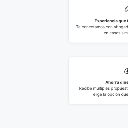
⚖
Experiencia que t
Te conectamos con abogados
en casos simi

Ahorra dine
Recibe múltiples propuesta
elige la opción qu