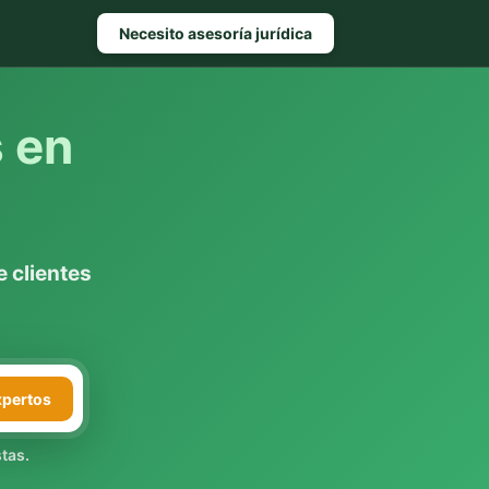
Necesito asesoría jurídica
s en
 clientes
xpertos
tas.