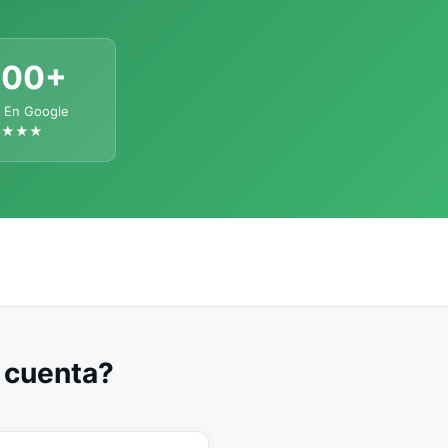
300+
 En Google
★★★★
u cuenta?