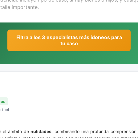
Filtra a los 3 especialistas más idoneos para
tu caso
nes
rtual
en el ámbito de
nulidades
, combinando una profunda comprensión d