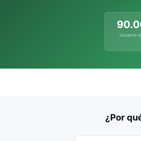
90.
Usuarios a
¿Por qué