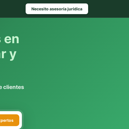
Necesito asesoría jurídica
s en
r y
 clientes
xpertos