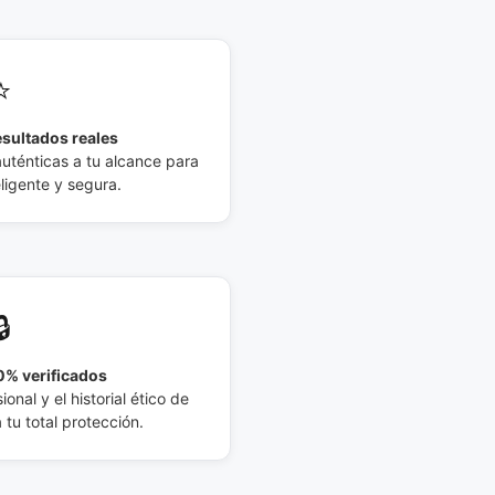
⭐
esultados reales
auténticas a tu alcance para
eligente y segura.
🔒
% verificados
ional y el historial ético de
tu total protección.