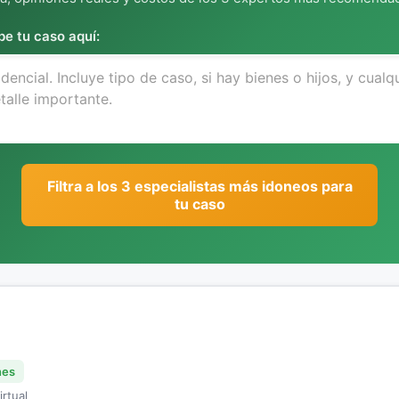
be tu caso aquí:
Filtra a los 3 especialistas más idoneos para
tu caso
nes
irtual