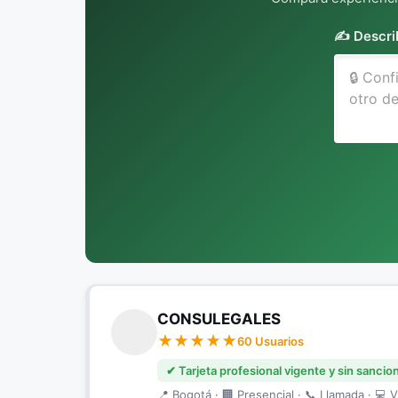
✍️ Descri
CONSULEGALES
60 Usuarios
✔ Tarjeta profesional vigente y sin sancio
📍 Bogotá · 🏢 Presencial · 📞 Llamada · 💻 V