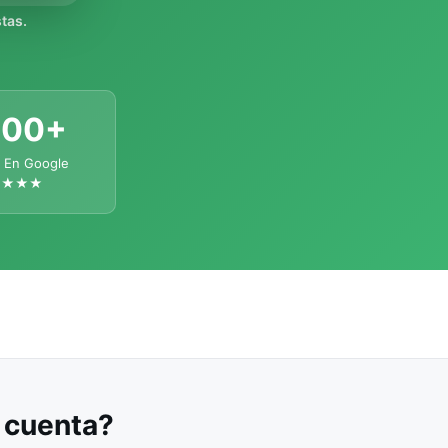
tas.
300+
 En Google
★★★★
u cuenta?