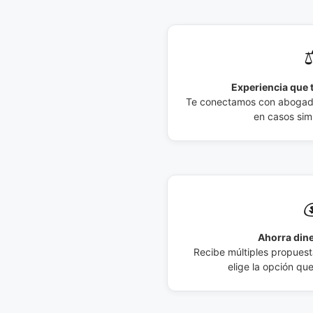
⚖
Experiencia que t
Te conectamos con abogados
en casos simi

Ahorra dine
Recibe múltiples propuesta
elige la opción qu