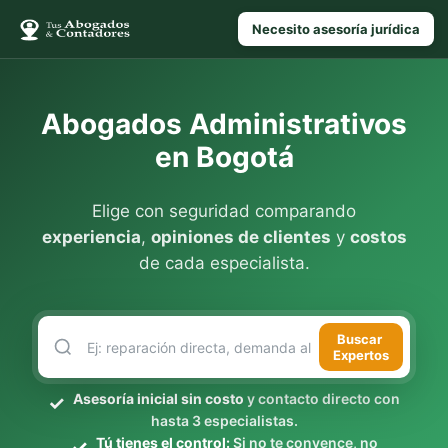
Necesito asesoría jurídica
Abogados Administrativos
en Bogotá
Elige con seguridad comparando
experiencia
,
opiniones de clientes
y
costos
de cada especialista.
Buscar
Expertos
Asesoría inicial sin costo
y contacto directo con
hasta 3 especialistas.
Tú tienes el control:
Si no te convence, no