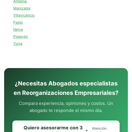
Armenia
Manizales
Villavicencio
Pasto
Neiva
Popayán
Tunja
¿Necesitas Abogados especialistas
en Reorganizaciones Empresariales?
Compara experiencia, opiniones y costos. Un
abogado te responde el mismo día.
Quiero asesorarme con 3
Atención