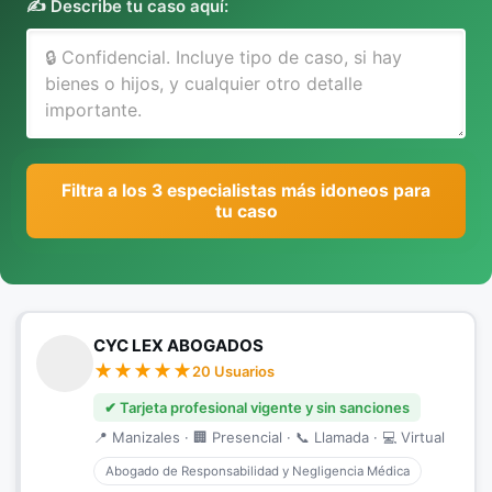
✍️ Describe tu caso aquí:
Filtra a los 3 especialistas más idoneos para
tu caso
CYC LEX ABOGADOS
20 Usuarios
✔ Tarjeta profesional vigente y sin sanciones
📍 Manizales · 🏢 Presencial · 📞 Llamada · 💻 Virtual
Abogado de Responsabilidad y Negligencia Médica