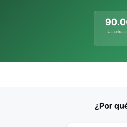
90.
Usuarios a
¿Por qué