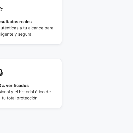
⭐
esultados reales
auténticas a tu alcance para
eligente y segura.
🔒
% verificados
ional y el historial ético de
tu total protección.