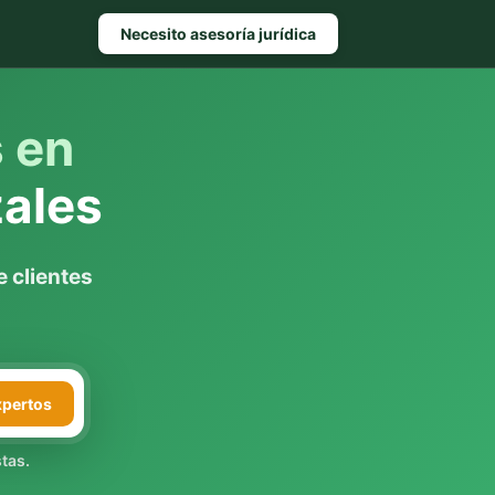
Necesito asesoría jurídica
s en
ales
 clientes
xpertos
tas.