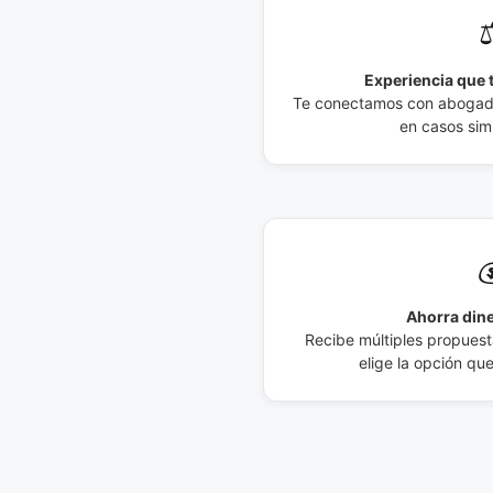
⚖
Experiencia que t
Te conectamos con abogados
en casos simi

Ahorra dine
Recibe múltiples propuesta
elige la opción qu