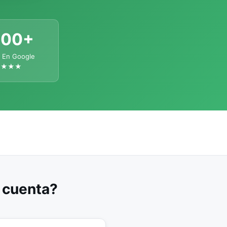
300+
 En Google
★★★★
u cuenta?