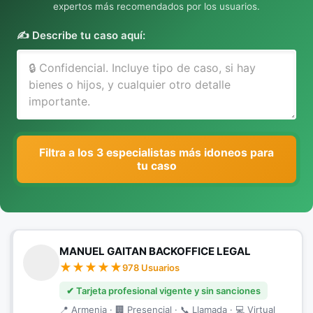
expertos más recomendados por los usuarios.
✍️ Describe tu caso aquí:
Filtra a los 3 especialistas más idoneos para
tu caso
MANUEL GAITAN BACKOFFICE LEGAL
978 Usuarios
✔ Tarjeta profesional vigente y sin sanciones
📍 Armenia · 🏢 Presencial · 📞 Llamada · 💻 Virtual