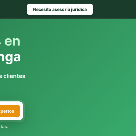
Necesito asesoría jurídica
s en
nga
 clientes
xpertos
tas.