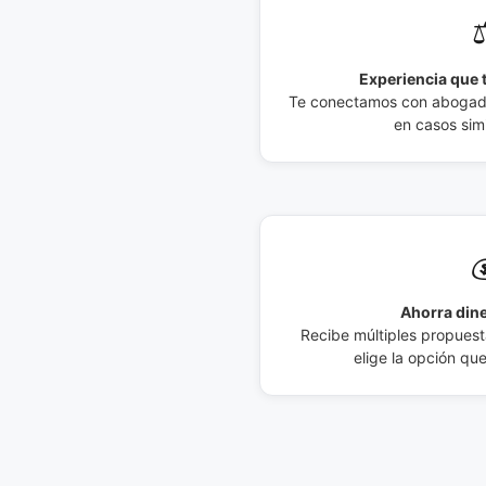
⚖
Experiencia que t
Te conectamos con abogados
en casos simi

Ahorra dine
Recibe múltiples propuesta
elige la opción qu