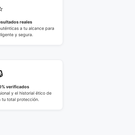
⭐
esultados reales
auténticas a tu alcance para
eligente y segura.
🔒
% verificados
ional y el historial ético de
tu total protección.