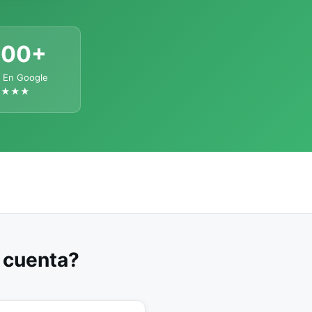
300+
 En Google
★★★★
u cuenta?