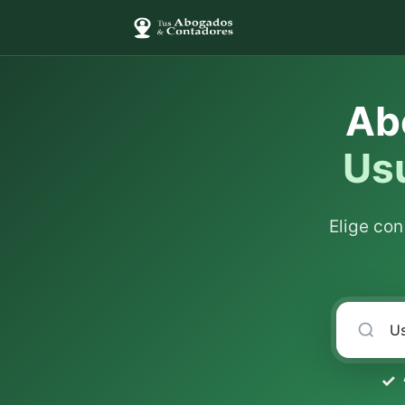
Ab
Us
Elige co