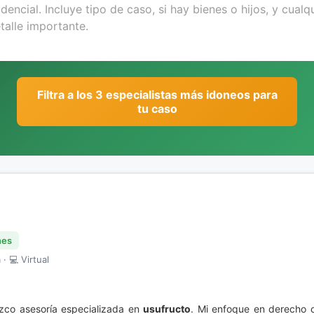
Filtra a los 3 especialistas más idoneos para
tu caso
nes
· 💻 Virtual
ezco asesoría especializada en
usufructo
. Mi enfoque en derecho ci