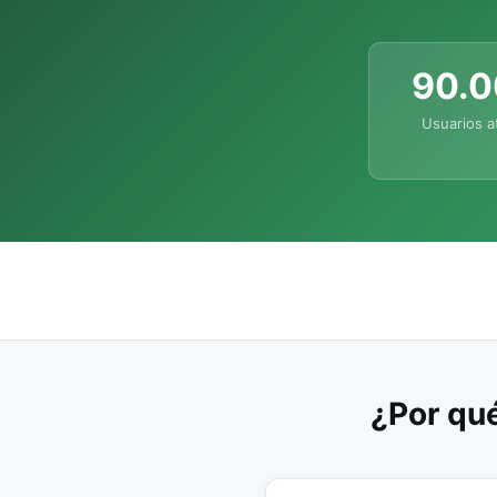
90.
Usuarios a
¿Por qué