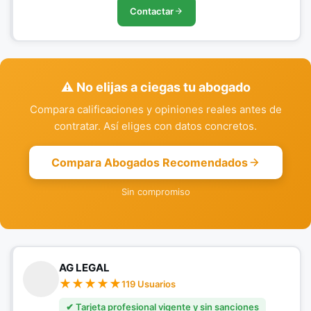
Contactar
⚠️ No elijas a ciegas tu abogado
Compara calificaciones y opiniones reales antes de
contratar. Así eliges con datos concretos.
Compara Abogados Recomendados
Sin compromiso
AG LEGAL
119 Usuarios
✔ Tarjeta profesional vigente y sin sanciones