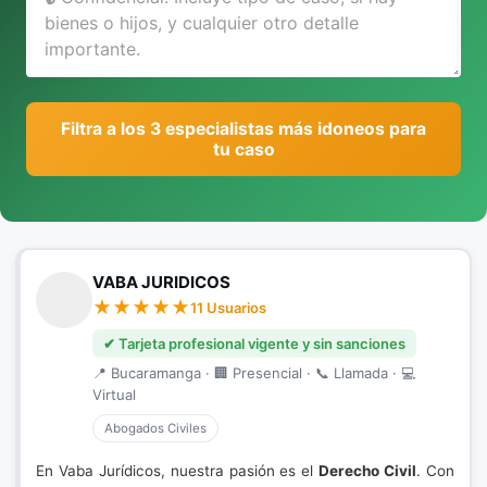
Filtra a los 3 especialistas más idoneos para
tu caso
VABA JURIDICOS
11 Usuarios
✔ Tarjeta profesional vigente y sin sanciones
📍 Bucaramanga · 🏢 Presencial · 📞 Llamada · 💻
Virtual
Abogados Civiles
En Vaba Jurídicos, nuestra pasión es el
Derecho Civil
. Con