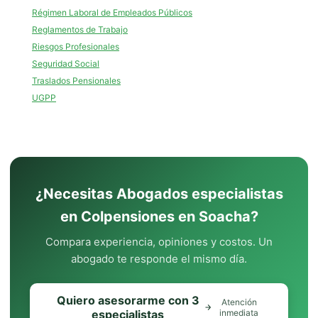
Régimen Laboral de Empleados Públicos
Reglamentos de Trabajo
Riesgos Profesionales
Seguridad Social
Traslados Pensionales
UGPP
¿Necesitas Abogados especialistas
en Colpensiones en Soacha?
Compara experiencia, opiniones y costos. Un
abogado te responde el mismo día.
Quiero asesorarme con 3
Atención
especialistas
inmediata