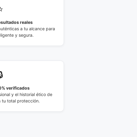
⭐
esultados reales
auténticas a tu alcance para
eligente y segura.
🔒
% verificados
ional y el historial ético de
tu total protección.