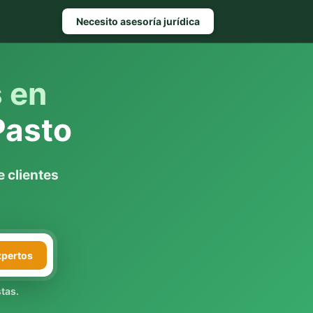
Necesito asesoría jurídica
s en
Pasto
 clientes
xpertos
tas.