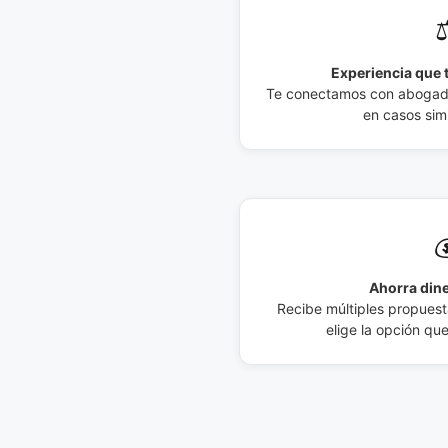
⚖
Experiencia que t
Te conectamos con abogados
en casos simi

Ahorra dine
Recibe múltiples propuesta
elige la opción qu