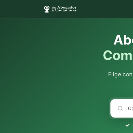
Ab
Comp
Elige co