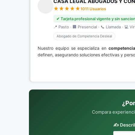
CASA LEGAL ABOGADOS Y CONS
1011 Usuarios
✔ Tarjeta profesional vigente y sin sancio
📍 Pasto · 🏢 Presencial · 📞 Llamada · 💻 Vir
Abogado de Competencia Desleal
Nuestro equipo se especializa en
competencia
definen, asegurando soluciones efectivas y perso
¿Por
Compara experiencia
✍️ Descri