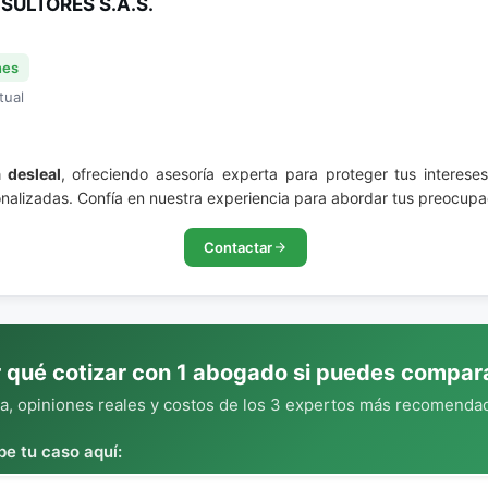
ULTORES S.A.S.
nes
tual
 desleal
, ofreciendo asesoría experta para proteger tus interese
nalizadas. Confía en nuestra experiencia para abordar tus preocupac
Contactar
 qué cotizar con 1 abogado si puedes compar
, opiniones reales y costos de los 3 expertos más recomendad
be tu caso aquí: