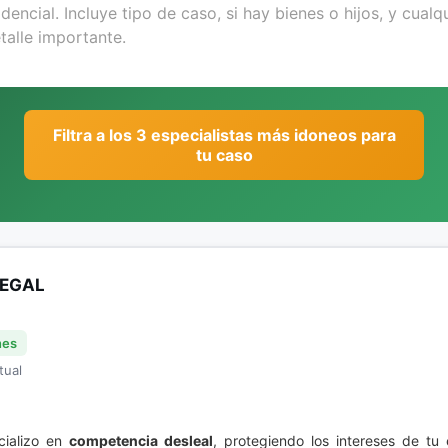
Filtra a los 3 especialistas más idoneos para
tu caso
LEGAL
nes
tual
cializo en
competencia desleal
, protegiendo los intereses de tu