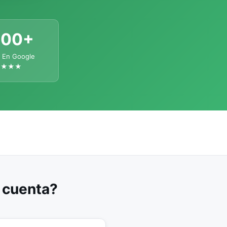
300+
 En Google
★★★★
u cuenta?