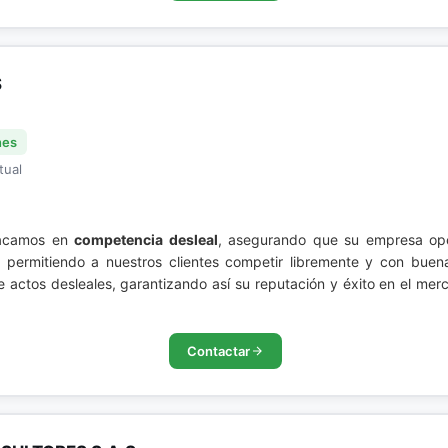
S
nes
tual
acamos en
competencia desleal
, asegurando que su empresa ope
s, permitiendo a nuestros clientes competir libremente y con buena
e actos desleales, garantizando así su reputación y éxito en el me
Contactar