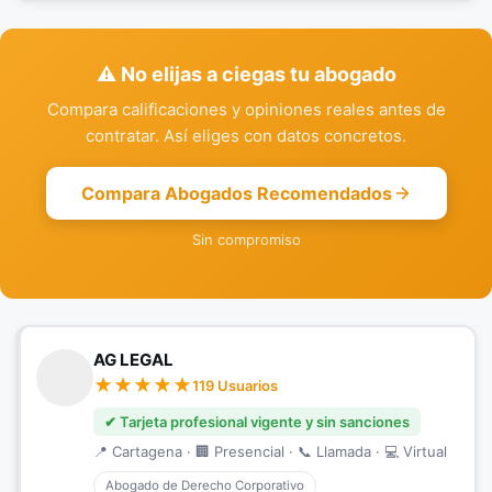
⚠️ No elijas a ciegas tu abogado
Compara calificaciones y opiniones reales antes de
contratar. Así eliges con datos concretos.
Compara Abogados Recomendados
Sin compromiso
AG LEGAL
119 Usuarios
✔ Tarjeta profesional vigente y sin sanciones
📍 Cartagena · 🏢 Presencial · 📞 Llamada · 💻 Virtual
Abogado de Derecho Corporativo