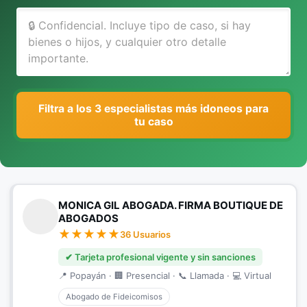
Filtra a los 3 especialistas más idoneos para
tu caso
MONICA GIL ABOGADA. FIRMA BOUTIQUE DE
ABOGADOS
36 Usuarios
✔ Tarjeta profesional vigente y sin sanciones
📍 Popayán · 🏢 Presencial · 📞 Llamada · 💻 Virtual
Abogado de Fideicomisos