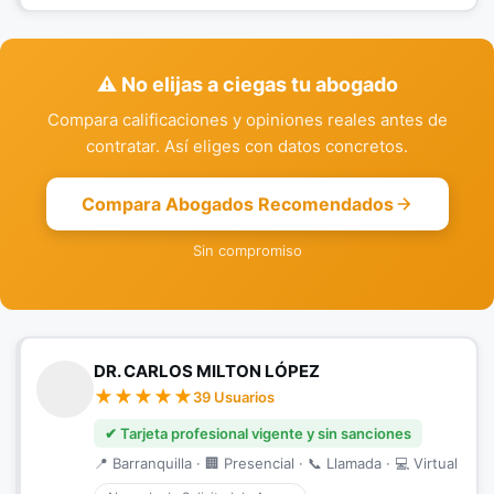
⚠️ No elijas a ciegas tu abogado
Compara calificaciones y opiniones reales antes de
contratar. Así eliges con datos concretos.
Compara Abogados Recomendados
Sin compromiso
DR. CARLOS MILTON LÓPEZ
39 Usuarios
✔ Tarjeta profesional vigente y sin sanciones
📍 Barranquilla · 🏢 Presencial · 📞 Llamada · 💻 Virtual