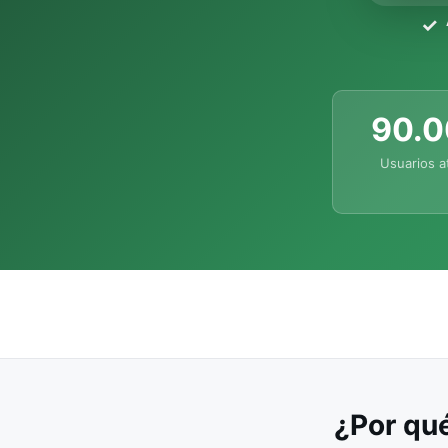
90.
Usuarios a
¿Por qué