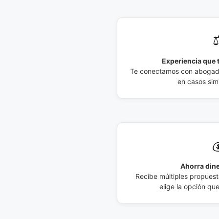
⚖
Experiencia que t
Te conectamos con abogados
en casos simi

Ahorra dine
Recibe múltiples propuesta
elige la opción qu