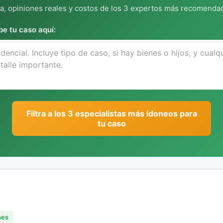
, opiniones reales y costos de los 3 expertos más recomendad
be tu caso aquí:
Filtra a los 3 especialistas más idoneos para
tu caso
nes