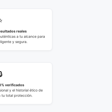
⭐
esultados reales
auténticas a tu alcance para
eligente y segura.
🔒
% verificados
ional y el historial ético de
tu total protección.