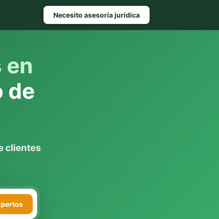
Necesito asesoría jurídica
s en
o de
 clientes
xpertos