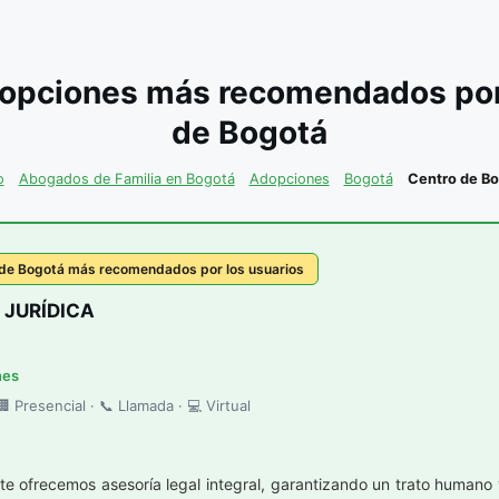
opciones más recomendados por l
de Bogotá
o
Abogados de Familia en Bogotá
Adopciones
Bogotá
Centro de Bo
 de Bogotá más recomendados por los usuarios
 JURÍDICA
nes
 Presencial · 📞 Llamada · 💻 Virtual
 te ofrecemos asesoría legal integral, garantizando un trato human