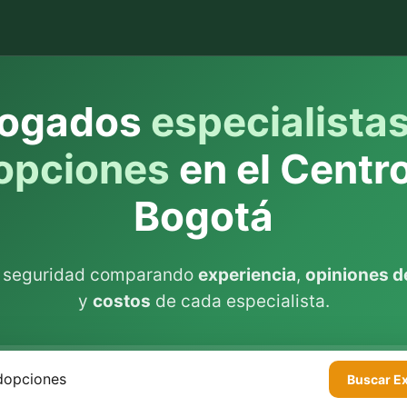
ogados
especialista
opciones
en el Centr
Bogotá
n seguridad comparando
experiencia
,
opiniones de
y
costos
de cada especialista.
Buscar
E