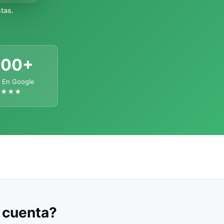
tas.
300+
 En Google
★★★★
u cuenta?