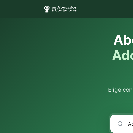
Ab
Ad
Elige co