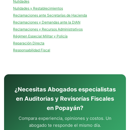
Nulidades
Nulidades y Restablecimientos
Reclamaciones ante Secretarías de Hacienda
Reclamaciones y Demandas ante la DIAN
Reclamaciones y Recursos Administrativos
Régimen Especial Militar y Policía
Reparación Directa
Responsabilidad Fiscal
¿Necesitas Abogados especialistas
en Auditorias y Revisorías Fiscales
en Popayán?
Compara experiencia, opiniones y costos. Un
abogado te responde el mismo día.