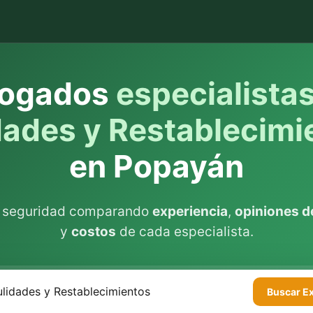
ogados
especialista
dades y Restablecimi
en Popayán
n seguridad comparando
experiencia
,
opiniones de
y
costos
de cada especialista.
Buscar
E