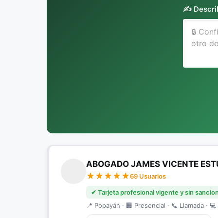
✍️ Descri
ABOGADO JAMES VICENTE EST
69 Usuarios
✔ Tarjeta profesional vigente y sin sancio
📍 Popayán · 🏢 Presencial · 📞 Llamada · 💻 