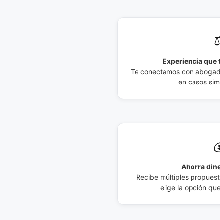
⚖
Experiencia que t
Te conectamos con abogados
en casos simi

Ahorra dine
Recibe múltiples propuesta
elige la opción qu