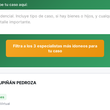
be tu caso aquí:
Filtra a los 3 especialistas más idoneos para
tu caso
UPIÑÁN PEDROZA
nes
Virtual