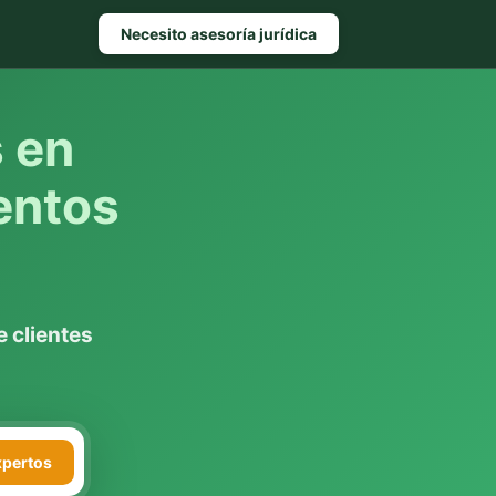
Necesito asesoría jurídica
s en
entos
 clientes
xpertos