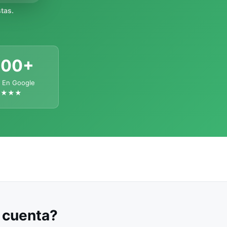
tas.
300+
 En Google
★★★★
u cuenta?