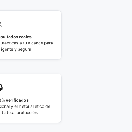
⭐
esultados reales
auténticas a tu alcance para
eligente y segura.
🔒
% verificados
ional y el historial ético de
tu total protección.