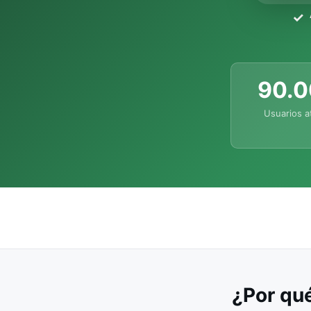
90.
Usuarios a
¿Por qué