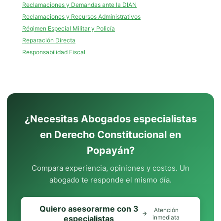
Reclamaciones y Demandas ante la DIAN
Reclamaciones y Recursos Administrativos
Régimen Especial Militar y Policía
Reparación Directa
Responsabilidad Fiscal
¿Necesitas Abogados especialistas
en Derecho Constitucional en
Popayán?
Compara experiencia, opiniones y costos. Un
abogado te responde el mismo día.
Quiero asesorarme con 3
Atención
especialistas
inmediata