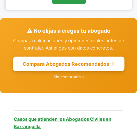
⚠️ No elijas a ciegas tu abogado
Compara calificaciones y opiniones reales antes de
contratar. Así eliges con datos concretos.
Compara Abogados Recomendados
Sin compromiso
Casos que atienden los Abogados Civiles en
Barranquilla