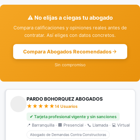
⚠️ No elijas a ciegas tu abogado
Compara calificaciones y opiniones reales antes de
contratar. Así eliges con datos concretos.
Compara Abogados Recomendados
Sin compromiso
PARDO BOHORQUEZ ABOGADOS
14 Usuarios
✔ Tarjeta profesional vigente y sin sanciones
📍 Barranquilla · 🏢 Presencial · 📞 Llamada · 💻 Virtual
Abogado de Demandas Contra Constructoras