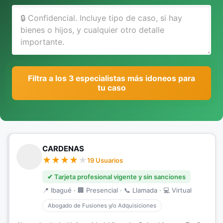
Filtra a los 3 especialistas más idoneos para
tu caso
CARDENAS
19 Usuarios
✔ Tarjeta profesional vigente y sin sanciones
📍 Ibagué · 🏢 Presencial · 📞 Llamada · 💻 Virtual
Abogado de Fusiones y/o Adquisiciones