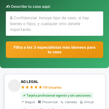
✍️ Describe tu caso aquí:
Filtra a los 3 especialistas más idoneos para
tu caso
AG LEGAL
119 Usuarios
✔ Tarjeta profesional vigente y sin sanciones
📍 Ibagué · 🏢 Presencial · 📞 Llamada · 💻 Virtual