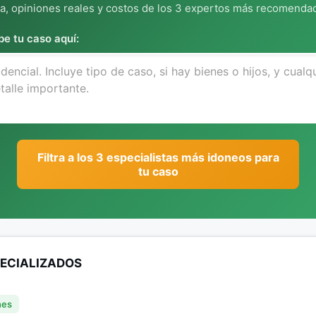
, opiniones reales y costos de los 3 expertos más recomendad
be tu caso aquí:
Filtra a los 3 especialistas más idoneos para
tu caso
PECIALIZADOS
nes