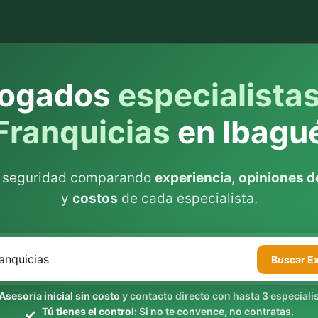
ogados
especialista
Franquicias
en Ibagu
n seguridad comparando
experiencia
,
opiniones de
y
costos
de cada especialista.
Buscar
E
Asesoría inicial sin costo
y contacto directo con hasta 3 especialis
Tú tienes el control:
Si no te convence, no contratas.