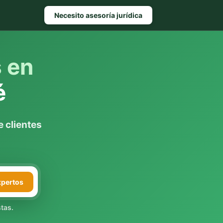
Necesito asesoría jurídica
s en
é
 clientes
xpertos
tas.