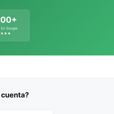
300+
 En Google
★★★★
u cuenta?