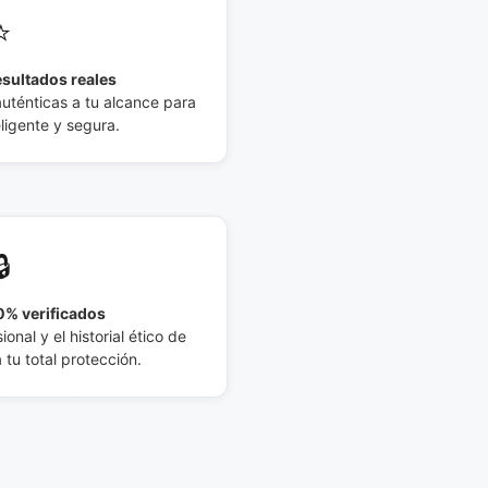
⭐
esultados reales
auténticas a tu alcance para
eligente y segura.
🔒
% verificados
ional y el historial ético de
tu total protección.