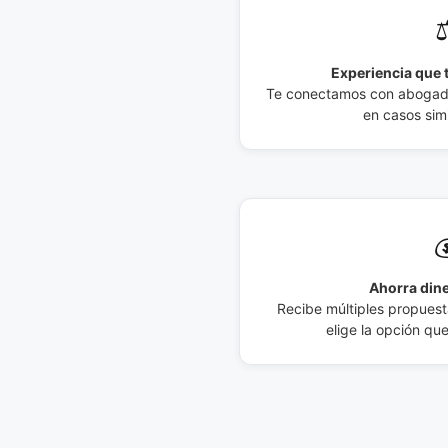
⚖
Experiencia que t
Te conectamos con abogados
en casos simi

Ahorra dine
Recibe múltiples propuesta
elige la opción qu