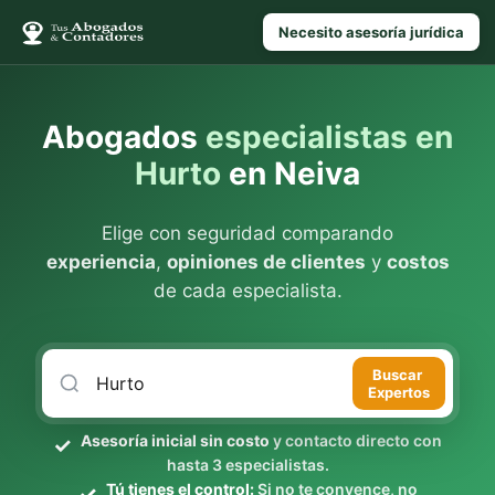
Necesito asesoría jurídica
Abogados
especialistas en
Hurto
en Neiva
Elige con seguridad comparando
experiencia
,
opiniones de clientes
y
costos
de cada especialista.
Buscar
Expertos
Asesoría inicial sin costo
y contacto directo con
hasta 3 especialistas.
Tú tienes el control:
Si no te convence, no