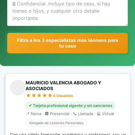
Filtra a los 3 especialistas más idoneos para
tu caso
MAURICIO VALENCIA ABOGADO Y
ASOCIADOS
4 Usuarios
✔ Tarjeta profesional vigente y sin sanciones
📍 Neiva · 🏢 Presencial · 📞 Llamada · 💻 Virtual
Abogado de Lesiones Personales
Con una sólida formación académica y profesional, soy un