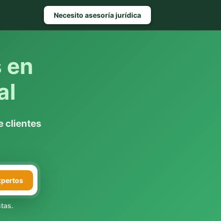
Necesito asesoría jurídica
s en
al
 clientes
xpertos
tas.