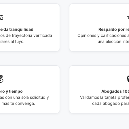
️
e da tranquilidad
Respaldo por r
 de trayectoria verificada
Opiniones y calificaciones 
lares al tuyo.
una elección int

ro y tiempo
Abogados 100
s con una sola solicitud y
Validamos la tarjeta profes
e más te convenga.
cada abogado para 