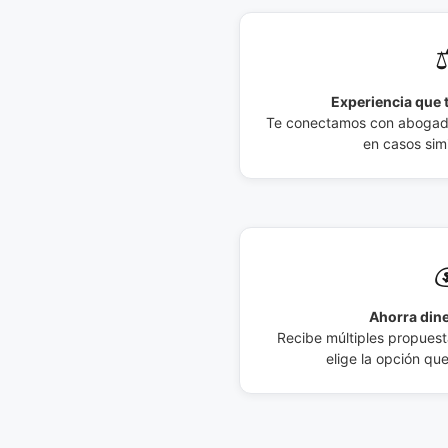
⚖
Experiencia que t
Te conectamos con abogados
en casos simi

Ahorra dine
Recibe múltiples propuesta
elige la opción qu