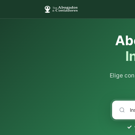
Ab
I
Elige co