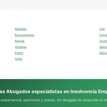
Medellín
Cali
Bucaramanga
Cart
Ibagué
Soac
Armenia
Mani
Pasto
Neiv
Tunja
as Abogados especialistas en Insolvencia Emp
experiencia, opiniones y costos. Un abogado te responde el m