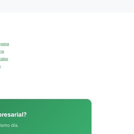
agena
ha
zales
a
resarial?
ismo día.