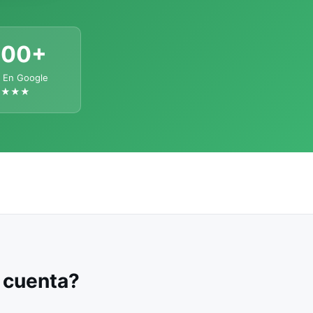
300+
 En Google
★★★★
u cuenta?