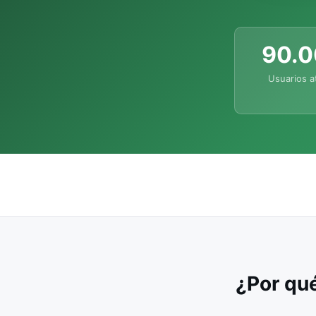
90.
Usuarios a
¿Por qué