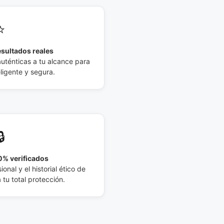
⭐
esultados reales
auténticas a tu alcance para
eligente y segura.
🔒
% verificados
ional y el historial ético de
tu total protección.