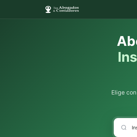
Ab
In
Elige co