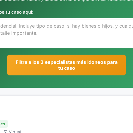
be tu caso aquí:
Filtra a los 3 especialistas más idoneos para
tu caso
nes
· 💻 Virtual