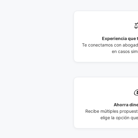
⚖
Experiencia que t
Te conectamos con abogados
en casos simi

Ahorra dine
Recibe múltiples propuesta
elige la opción qu