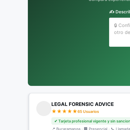
✍️ Descri
LEGAL FORENSIC ADVICE
65 Usuarios
✔ Tarjeta profesional vigente y sin sancio
📍 Bucaramanga · 🏢 Presencial · 📞 Llamada 