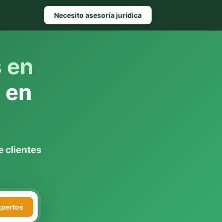
Necesito asesoría jurídica
s en
l
en
 clientes
xpertos