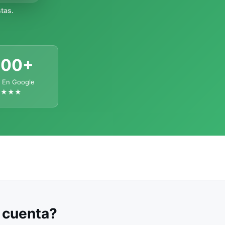
tas.
300+
 En Google
★★★★
u cuenta?