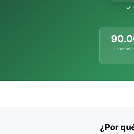
90.
Usuarios a
¿Por qué