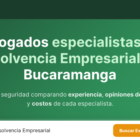
ogados
especialista
solvencia Empresaria
Bucaramanga
n seguridad comparando
experiencia
,
opiniones de
y
costos
de cada especialista.
Buscar
E