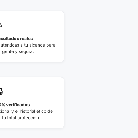
⭐
esultados reales
auténticas a tu alcance para
eligente y segura.
🔒
% verificados
ional y el historial ético de
tu total protección.