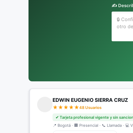
✍️ Descri
EDWIN EUGENIO SIERRA CRUZ
48 Usuarios
✔ Tarjeta profesional vigente y sin sancio
📍 Bogotá · 🏢 Presencial · 📞 Llamada · 💻 V