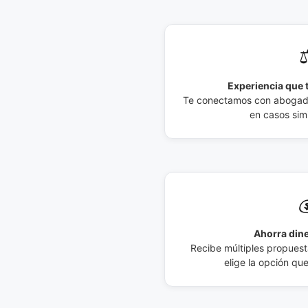
⚖
Experiencia que t
Te conectamos con abogados
en casos simi

Ahorra dine
Recibe múltiples propuesta
elige la opción qu