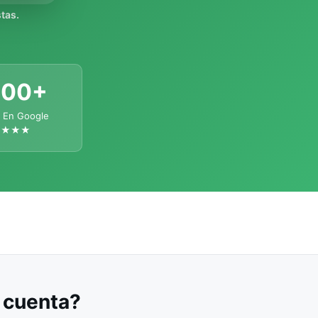
tas.
300+
 En Google
★★★★
u cuenta?