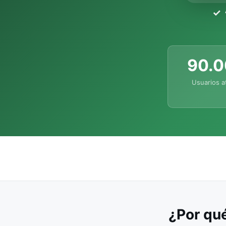
90.
Usuarios a
¿Por qué