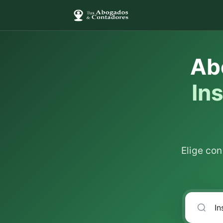
Ab
In
Elige co