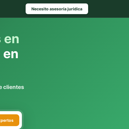
Necesito asesoría jurídica
s en
l
en
 clientes
xpertos