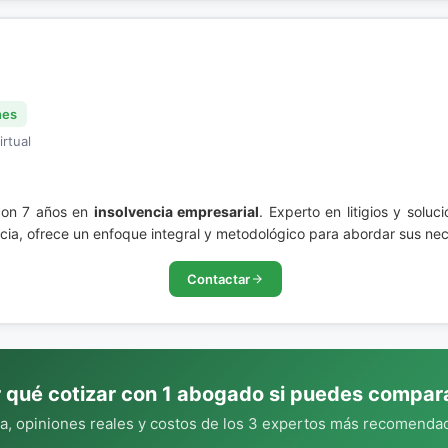
nes
irtual
con 7 años en
insolvencia empresarial
. Experto en litigios y solu
cia, ofrece un enfoque integral y metodológico para abordar sus nec
Contactar
 qué cotizar con 1 abogado si puedes compar
, opiniones reales y costos de los 3 expertos más recomendad