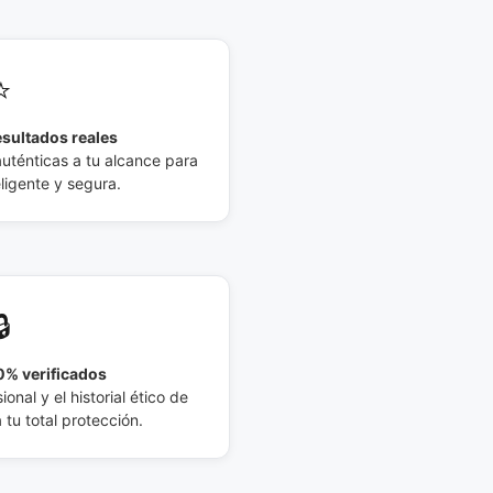
⭐
esultados reales
auténticas a tu alcance para
eligente y segura.
🔒
% verificados
ional y el historial ético de
tu total protección.