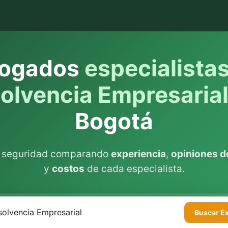
ogados
especialista
solvencia Empresaria
Bogotá
n seguridad comparando
experiencia
,
opiniones de
y
costos
de cada especialista.
Buscar
E