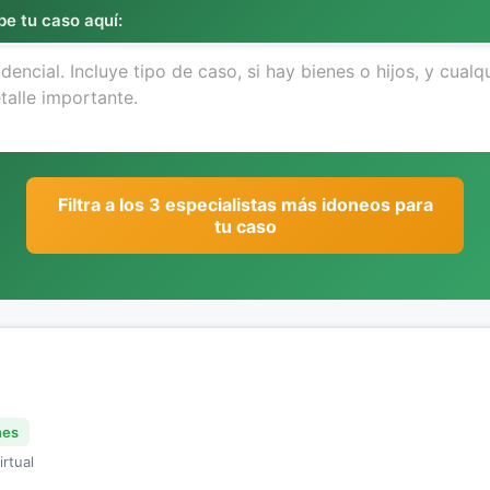
be tu caso aquí:
Filtra a los 3 especialistas más idoneos para
tu caso
nes
irtual