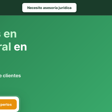
Necesito asesoría jurídica
s en
ral
en
 clientes
xpertos