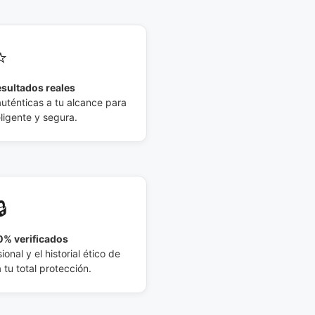
⭐
esultados reales
auténticas a tu alcance para
eligente y segura.
🔒
% verificados
ional y el historial ético de
tu total protección.