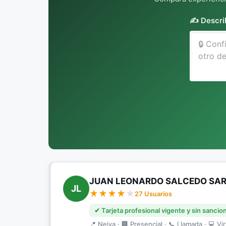
✍️ Descri
JUAN LEONARDO SALCEDO SA
JL
27 Usuarios
✔ Tarjeta profesional vigente y sin sancio
📍 Neiva · 🏢 Presencial · 📞 Llamada · 💻 Vir