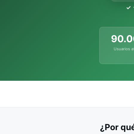
90.
Usuarios a
¿Por qué