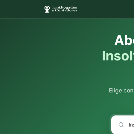
Ab
Inso
Elige co