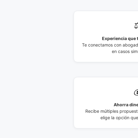
⚖
Experiencia que t
Te conectamos con abogados
en casos simi

Ahorra dine
Recibe múltiples propuesta
elige la opción qu