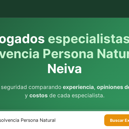
ogados
especialista
lvencia Persona Natu
Neiva
n seguridad comparando
experiencia
,
opiniones de
y
costos
de cada especialista.
Buscar
E