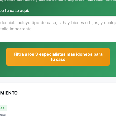
be tu caso aquí:
Filtra a los 3 especialistas más idoneos para
tu caso
RMIENTO
nes
tual