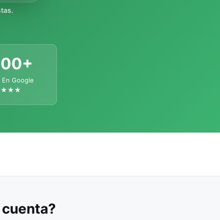
tas.
300+
 En Google
★★★★
u cuenta?