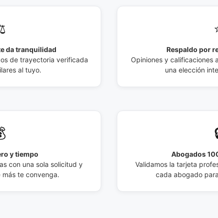
️
e da tranquilidad
Respaldo por r
 de trayectoria verificada
Opiniones y calificaciones 
lares al tuyo.
una elección int

ro y tiempo
Abogados 100
s con una sola solicitud y
Validamos la tarjeta profes
e más te convenga.
cada abogado para 