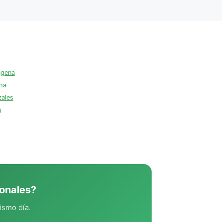
agena
ha
zales
a
onales?
ismo día.