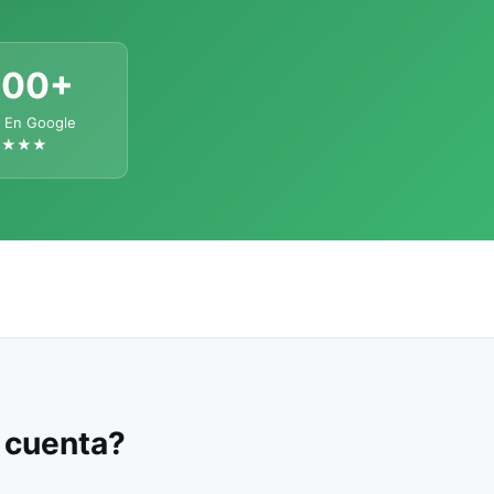
300+
 En Google
★★★★
u cuenta?