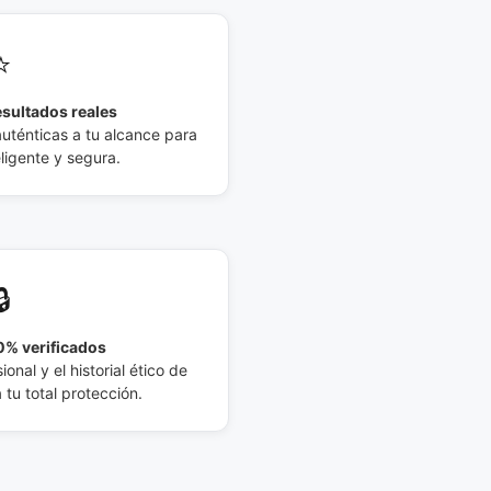
⭐
esultados reales
auténticas a tu alcance para
eligente y segura.
🔒
% verificados
ional y el historial ético de
tu total protección.