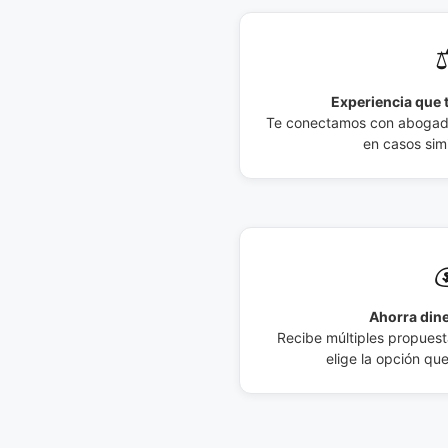
⚖
Experiencia que t
Te conectamos con abogados
en casos simi

Ahorra dine
Recibe múltiples propuesta
elige la opción qu