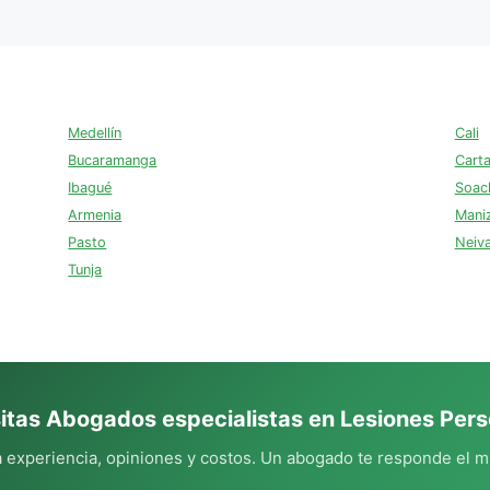
Medellín
Cali
Bucaramanga
Cart
Ibagué
Soac
Armenia
Mani
Pasto
Neiv
Tunja
itas Abogados especialistas en Lesiones Pers
experiencia, opiniones y costos. Un abogado te responde el m