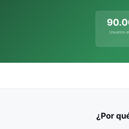
90.
Usuarios a
¿Por qué