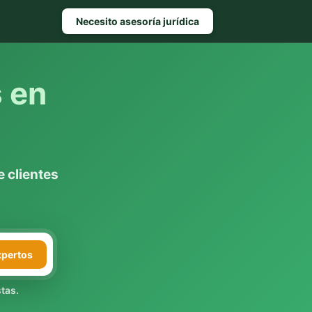
Necesito asesoría jurídica
s en
 clientes
xpertos
tas.