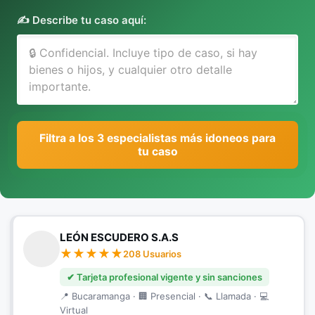
✍️ Describe tu caso aquí:
Filtra a los 3 especialistas más idoneos para
tu caso
LEÓN ESCUDERO S.A.S
208 Usuarios
✔ Tarjeta profesional vigente y sin sanciones
📍 Bucaramanga · 🏢 Presencial · 📞 Llamada · 💻
Virtual