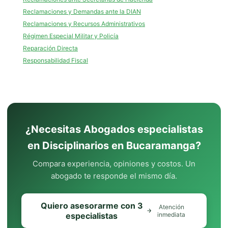
Reclamaciones y Demandas ante la DIAN
Reclamaciones y Recursos Administrativos
Régimen Especial Militar y Policía
Reparación Directa
Responsabilidad Fiscal
¿Necesitas Abogados especialistas
en Disciplinarios en Bucaramanga?
Compara experiencia, opiniones y costos. Un
abogado te responde el mismo día.
Quiero asesorarme con 3
Atención
especialistas
inmediata