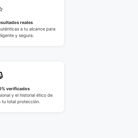
⭐
esultados reales
auténticas a tu alcance para
eligente y segura.
🔒
% verificados
ional y el historial ético de
tu total protección.