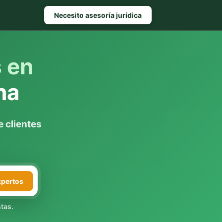
Necesito asesoría jurídica
s en
ha
 clientes
xpertos
tas.