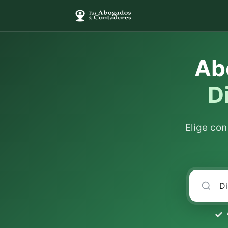
Ab
D
Elige co