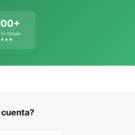
300+
 En Google
★★★★
u cuenta?