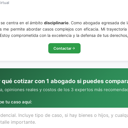
irtual
se centra en el ámbito
disciplinario
. Como abogada egresada de la
es me permite abordar casos complejos con eficacia. Mi trayectori
 Estoy comprometida con la excelencia y la defensa de tus derechos
Contactar
 qué cotizar con 1 abogado si puedes compar
, opiniones reales y costos de los 3 expertos más recomendad
be tu caso aquí: