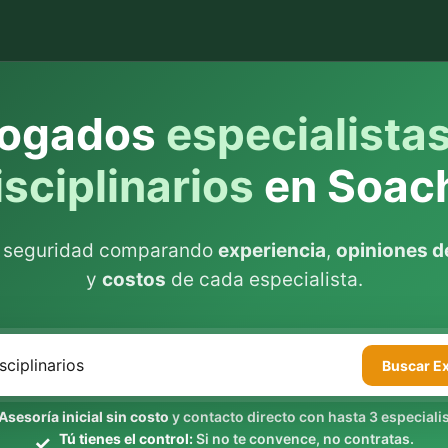
ogados
especialista
isciplinarios
en Soac
n seguridad comparando
experiencia
,
opiniones de
y
costos
de cada especialista.
Buscar
E
Asesoría inicial sin costo
y contacto directo con hasta 3 especialis
Tú tienes el control:
Si no te convence, no contratas.