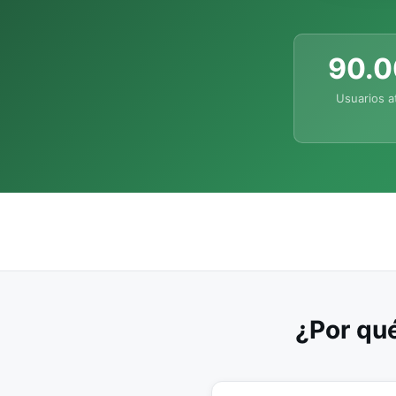
90.
Usuarios a
¿Por qué