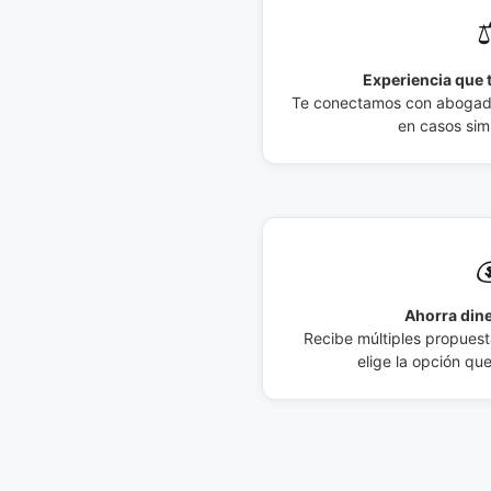
⚖
Experiencia que t
Te conectamos con abogados
en casos simi

Ahorra dine
Recibe múltiples propuesta
elige la opción qu