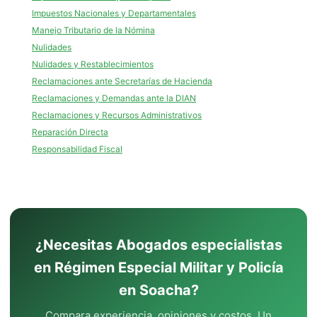
Impuestos Nacionales y Departamentales
Manejo Tributario de la Nómina
Nulidades
Nulidades y Restablecimientos
Reclamaciones ante Secretarías de Hacienda
Reclamaciones y Demandas ante la DIAN
Reclamaciones y Recursos Administrativos
Reparación Directa
Responsabilidad Fiscal
¿Necesitas Abogados especialistas
en Régimen Especial Militar y Policía
en Soacha?
Compara experiencia, opiniones y costos. Un