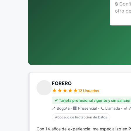
FORERO
12 Usuarios
✔ Tarjeta profesional vigente y sin sancio
📍 Bogotá · 🏢 Presencial · 📞 Llamada · 💻 V
Abogado de Protección de Datos
Con 14 años de experiencia, me especializo en
P