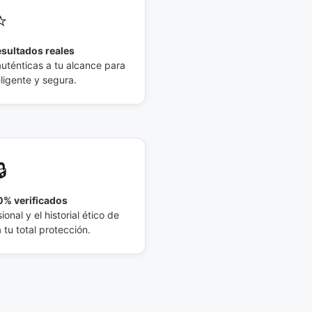
⭐
esultados reales
auténticas a tu alcance para
eligente y segura.
🔒
% verificados
ional y el historial ético de
tu total protección.