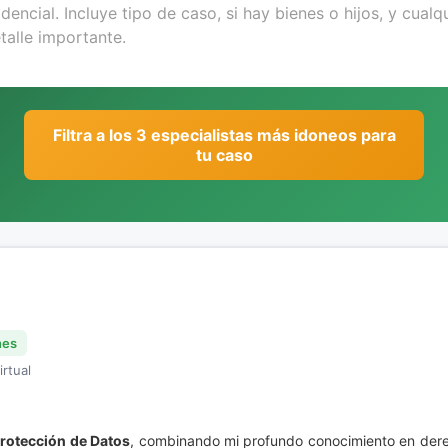
Filtra a los 3 especialistas más idoneos para
tu caso
nes
irtual
rotección de Datos
, combinando mi profundo conocimiento en dere