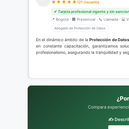
121 Usuarios
✔ Tarjeta profesional vigente y sin sancio
📍 Bogotá · 🏢 Presencial · 📞 Llamada · 💻 V
Abogado de Protección de Datos
En el dinámico ámbito de la
Protección de Dato
en constante capacitación, garantizamos solu
profesionalismo, asegurando la tranquilidad y se
¿Por
Compara experiencia
✍️ Descri