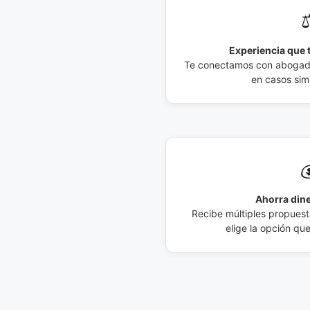
⚖
Experiencia que t
Te conectamos con abogados
en casos simi

Ahorra dine
Recibe múltiples propuesta
elige la opción qu