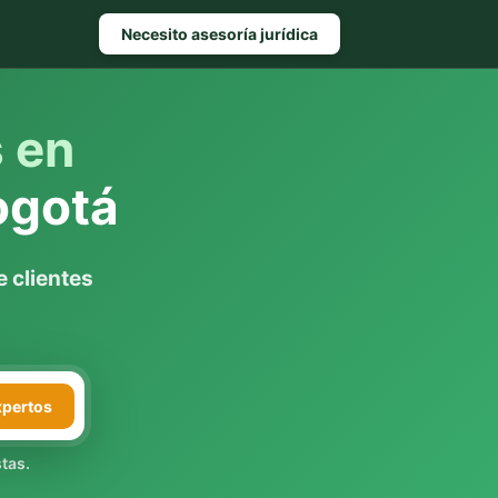
Necesito asesoría jurídica
s en
ogotá
 clientes
xpertos
tas.