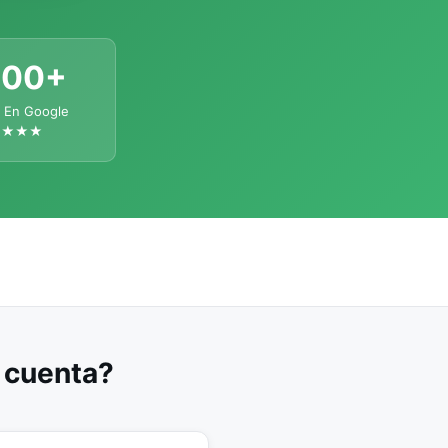
300+
 En Google
★★★★
u cuenta?