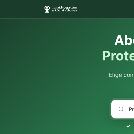
Ab
Prot
Elige co