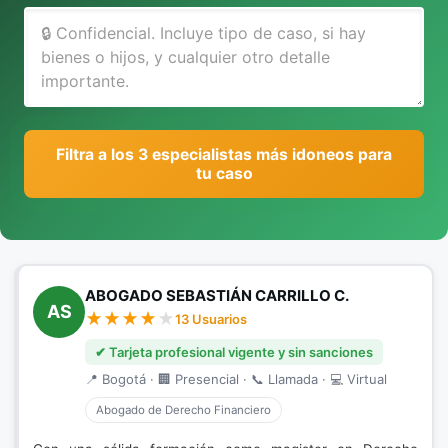
Filtra a los 3 especialistas más idoneos para
tu caso
ABOGADO SEBASTIÁN CARRILLO C.
AS
13 Usuarios
✔ Tarjeta profesional vigente y sin sanciones
📍 Bogotá · 🏢 Presencial · 📞 Llamada · 💻 Virtual
Abogado de Derecho Financiero