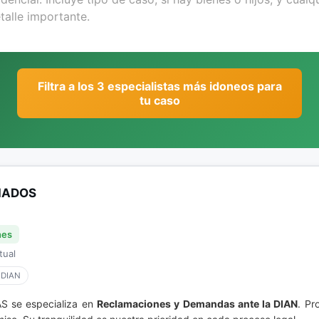
Filtra a los 3 especialistas más idoneos para
tu caso
IADOS
nes
tual
 DIAN
S se especializa en
Reclamaciones y Demandas ante la DIAN
. Pr