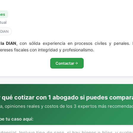
nes
tual
 DIAN
la DIAN
, con sólida experiencia en procesos civiles y penales
ereses fiscales con integridad y profesionalismo.
Contactar
 qué cotizar con 1 abogado si puedes compar
, opiniones reales y costos de los 3 expertos más recomendad
be tu caso aquí: