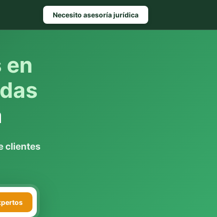
Necesito asesoría jurídica
s en
ndas
a
 clientes
xpertos