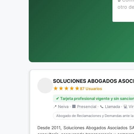
SOLUCIONES ABOGADOS ASOC
87 Usuarios
✔ Tarjeta profesional vigente y sin sancio
📍 Neiva · 🏢 Presencial · 📞 Llamada · 💻 Vir
Abogado de Reclamaciones y Demandas ante la
Desde 2011, Soluciones Abogados Asociados SA