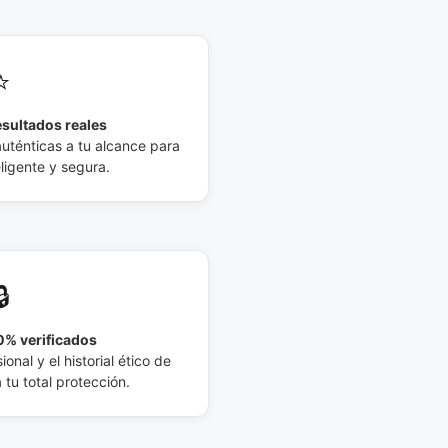
⭐
esultados reales
auténticas a tu alcance para
eligente y segura.
🔒
% verificados
ional y el historial ético de
tu total protección.