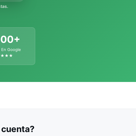
tas.
300+
 En Google
★★★★
u cuenta?