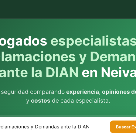
ogados
especialista
lamaciones y Dema
ante la DIAN
en Neiv
n seguridad comparando
experiencia
,
opiniones de
y
costos
de cada especialista.
Buscar
E