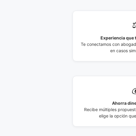
⚖
Experiencia que t
Te conectamos con abogados
en casos simi

Ahorra dine
Recibe múltiples propuesta
elige la opción qu