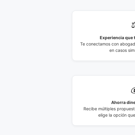
⚖
Experiencia que t
Te conectamos con abogados
en casos simi

Ahorra dine
Recibe múltiples propuesta
elige la opción qu