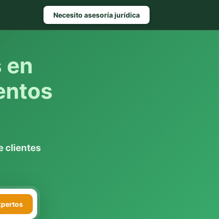
Necesito asesoría jurídica
s en
entos
 clientes
xpertos