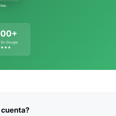
tas.
300+
 En Google
★★★★
u cuenta?