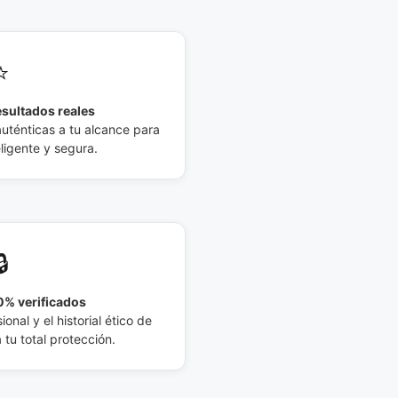
⭐
esultados reales
auténticas a tu alcance para
eligente y segura.
🔒
% verificados
ional y el historial ético de
tu total protección.