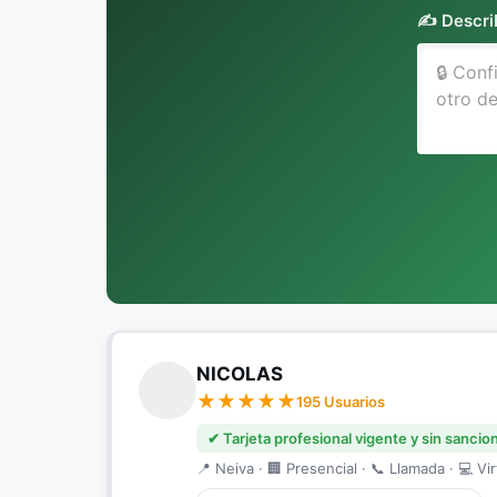
✍️ Descri
NICOLAS
195 Usuarios
✔ Tarjeta profesional vigente y sin sancio
📍 Neiva · 🏢 Presencial · 📞 Llamada · 💻 Vir