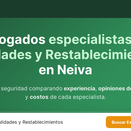
ogados
especialista
dades y Restablecimi
en Neiva
n seguridad comparando
experiencia
,
opiniones de
y
costos
de cada especialista.
Buscar
E