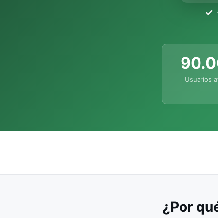
90.
Usuarios a
¿Por qué