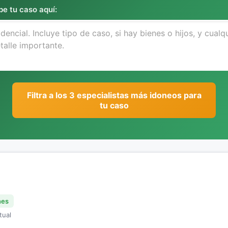
be tu caso aquí:
Filtra a los 3 especialistas más idoneos para
tu caso
nes
tual