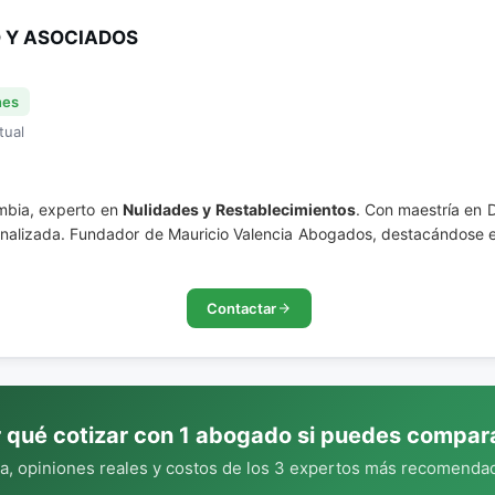
 Y ASOCIADOS
nes
tual
mbia, experto en
Nulidades y Restablecimientos
. Con maestría en 
rsonalizada. Fundador de Mauricio Valencia Abogados, destacándose 
Contactar
 qué cotizar con 1 abogado si puedes compar
, opiniones reales y costos de los 3 expertos más recomendad