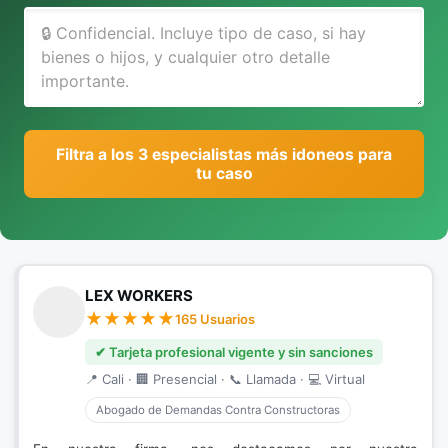
Filtra a los 3 especialistas más idoneos para
tu caso
LEX WORKERS
165 Usuarios
✔ Tarjeta profesional vigente y sin sanciones
📍 Cali · 🏢 Presencial · 📞 Llamada · 💻 Virtual
Abogado de Demandas Contra Constructoras