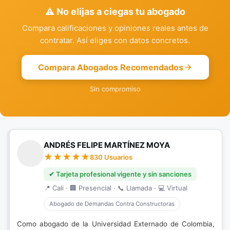
⚠️ No elijas a ciegas tu abogado
Compara calificaciones y opiniones reales antes de
contratar. Así eliges con datos concretos.
Compara Abogados Recomendados
Sin compromiso
ANDRÉS FELIPE MARTÍNEZ MOYA
830 Usuarios
✔ Tarjeta profesional vigente y sin sanciones
📍 Cali · 🏢 Presencial · 📞 Llamada · 💻 Virtual
Abogado de Demandas Contra Constructoras
Como abogado de la Universidad Externado de Colombia,