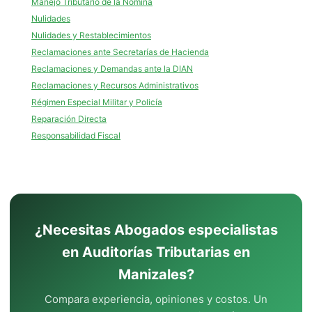
Manejo Tributario de la Nómina
Nulidades
Nulidades y Restablecimientos
Reclamaciones ante Secretarías de Hacienda
Reclamaciones y Demandas ante la DIAN
Reclamaciones y Recursos Administrativos
Régimen Especial Militar y Policía
Reparación Directa
Responsabilidad Fiscal
¿Necesitas Abogados especialistas
en Auditorías Tributarias en
Manizales?
Compara experiencia, opiniones y costos. Un