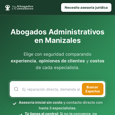
Necesito asesoría jurídica
Abogados Administrativos
en Manizales
Elige con seguridad comparando
experiencia
,
opiniones de clientes
y
costos
de cada especialista.
Buscar
Expertos
Asesoría inicial sin costo
y contacto directo con
hasta 3 especialistas.
Tú tienes el control:
Si no te convence, no