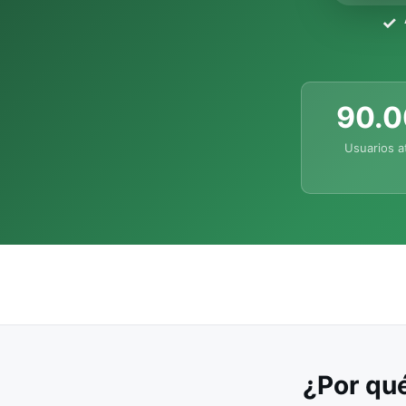
90.
Usuarios a
¿Por qué