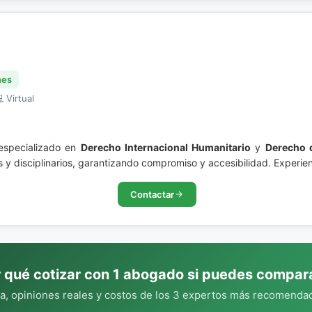
nes
 Virtual
 especializado en
Derecho Internacional Humanitario
y
Derecho d
s y disciplinarios, garantizando compromiso y accesibilidad. Experie
Contactar
 qué cotizar con 1 abogado si puedes compar
, opiniones reales y costos de los 3 expertos más recomendad