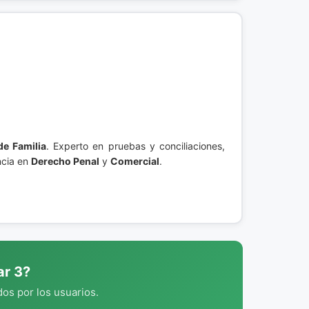
e Familia
. Experto en pruebas y conciliaciones,
ncia en
Derecho Penal
y
Comercial
.
ar 3?
os por los usuarios.