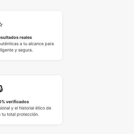
⭐
esultados reales
auténticas a tu alcance para
eligente y segura.
🔒
% verificados
ional y el historial ético de
tu total protección.