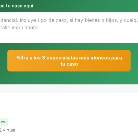
be tu caso aquí:
Filtra a los 3 especialistas más idoneos para
tu caso
nes
 Virtual