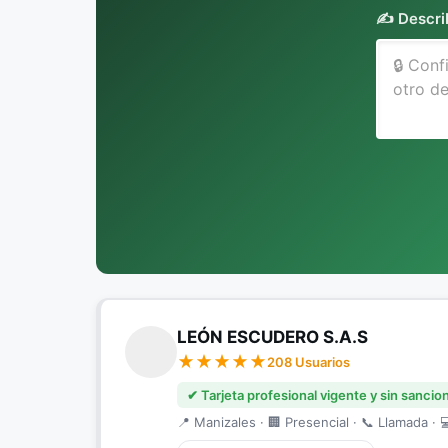
✍️ Descri
LEÓN ESCUDERO S.A.S
208 Usuarios
✔ Tarjeta profesional vigente y sin sancio
📍 Manizales · 🏢 Presencial · 📞 Llamada · 