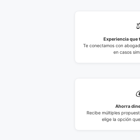
⚖
Experiencia que t
Te conectamos con abogados
en casos simi

Ahorra dine
Recibe múltiples propuesta
elige la opción qu