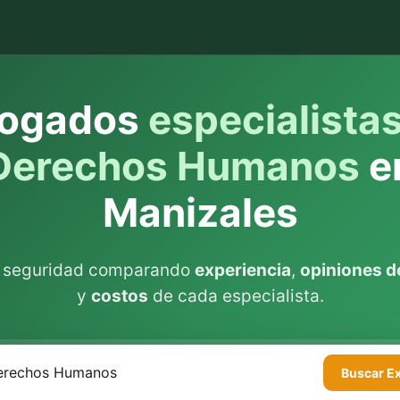
ogados
especialista
Derechos Humanos
e
Manizales
n seguridad comparando
experiencia
,
opiniones de
y
costos
de cada especialista.
Buscar
E