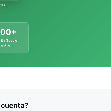
tas.
300+
 En Google
★★★★
u cuenta?