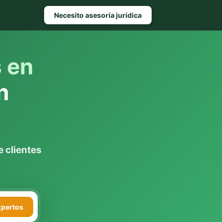
Necesito asesoría jurídica
s en
n
 clientes
xpertos