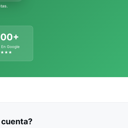
tas.
300+
 En Google
★★★★
u cuenta?