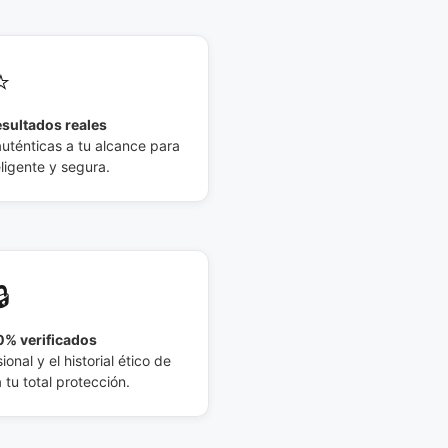
⭐
esultados reales
auténticas a tu alcance para
eligente y segura.
🔒
% verificados
ional y el historial ético de
tu total protección.