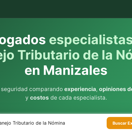
ogados
especialista
jo Tributario de la N
en Manizales
n seguridad comparando
experiencia
,
opiniones de
y
costos
de cada especialista.
Buscar
E