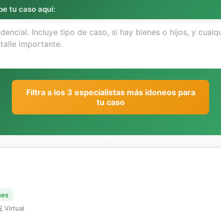
be tu caso aquí:
Filtra a los 3 especialistas más idoneos para
tu caso
nes
 Virtual