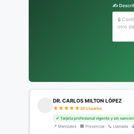
✍️ Descri
DR. CARLOS MILTON LÓPEZ
39 Usuarios
✔ Tarjeta profesional vigente y sin sancio
📍 Manizales · 🏢 Presencial · 📞 Llamada · 