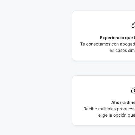
⚖
Experiencia que t
Te conectamos con abogados
en casos simi

Ahorra dine
Recibe múltiples propuesta
elige la opción qu