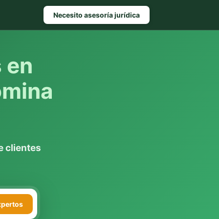
Necesito asesoría jurídica
s en
ómina
 clientes
xpertos