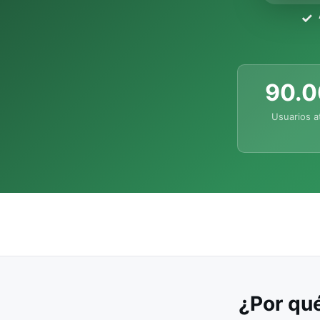
90.
Usuarios a
¿Por qué