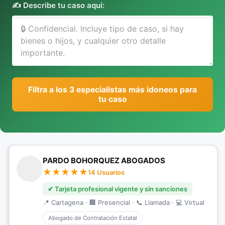
✍️ Describe tu caso aquí:
Filtra a los 3 especialistas más idoneos para
tu caso
PARDO BOHORQUEZ ABOGADOS
14 Usuarios
✔ Tarjeta profesional vigente y sin sanciones
📍 Cartagena · 🏢 Presencial · 📞 Llamada · 💻 Virtual
Abogado de Contratación Estatal