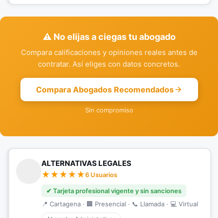
⚠️ No elijas a ciegas tu abogado
Compara calificaciones y opiniones reales antes de
contratar. Así eliges con datos concretos.
Compara Abogados Recomendados
Sin compromiso
ALTERNATIVAS LEGALES
6 Usuarios
✔ Tarjeta profesional vigente y sin sanciones
📍 Cartagena · 🏢 Presencial · 📞 Llamada · 💻 Virtual