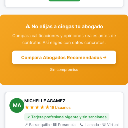
⚠️ No elijas a ciegas tu abogado
Compara calificaciones y opiniones reales antes de
contratar. Así eliges con datos concretos.
Compara Abogados Recomendados
Sin compromiso
MICHELLE AGAMEZ
MA
19 Usuarios
✔ Tarjeta profesional vigente y sin sanciones
📍 Barranquilla · 🏢 Presencial · 📞 Llamada · 💻 Virtual