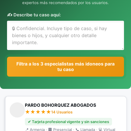
expertos más recomendados por los usuarios.
✍️ Describe tu caso aquí:
Filtra a los 3 especialistas más idoneos para
tu caso
PARDO BOHORQUEZ ABOGADOS
14 Usuarios
✔ Tarjeta profesional vigente y sin sanciones
📍 Armenia · 🏢 Presencial · 📞 Llamada · 💻 Virtual