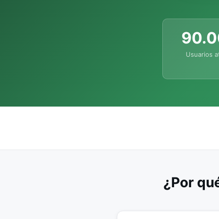
90.
Usuarios a
¿Por qué