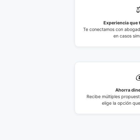
⚖
Experiencia que t
Te conectamos con abogados
en casos simi

Ahorra dine
Recibe múltiples propuesta
elige la opción qu