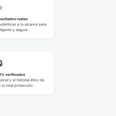
⭐
esultados reales
auténticas a tu alcance para
eligente y segura.
🔒
% verificados
ional y el historial ético de
tu total protección.