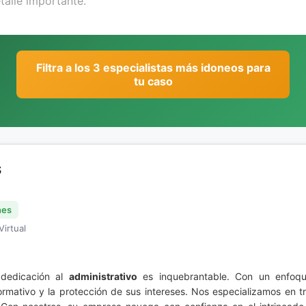
Filtra a los 3 especialistas más idoneos para
tu caso
S
nes
Virtual
edicación al
administrativo
es inquebrantable. Con un enfoque
rmativo y la protección de sus intereses. Nos especializamos en t