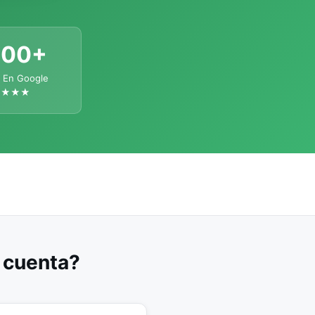
300+
 En Google
★★★★
u cuenta?