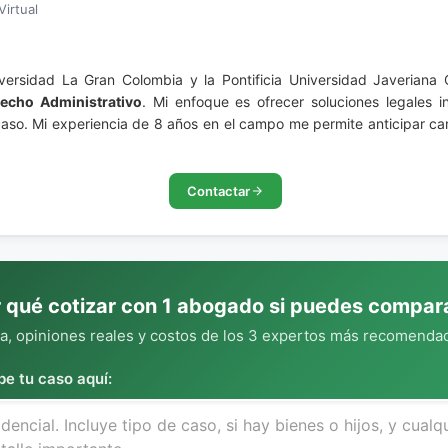
Virtual
ersidad La Gran Colombia y la Pontificia Universidad Javeriana 
echo Administrativo
. Mi enfoque es ofrecer soluciones legales i
aso. Mi experiencia de 8 años en el campo me permite anticipar ca
Contactar
 qué cotizar con 1 abogado si puedes compar
, opiniones reales y costos de los 3 expertos más recomendad
be tu caso aquí: