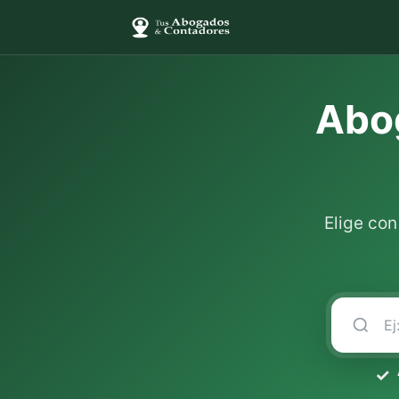
Abog
Elige co