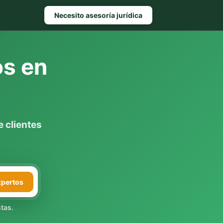
Necesito asesoría jurídica
os en
 clientes
xpertos
tas.