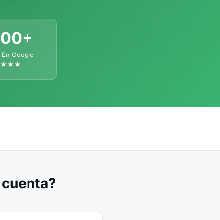
300+
 En Google
★★★★
u cuenta?