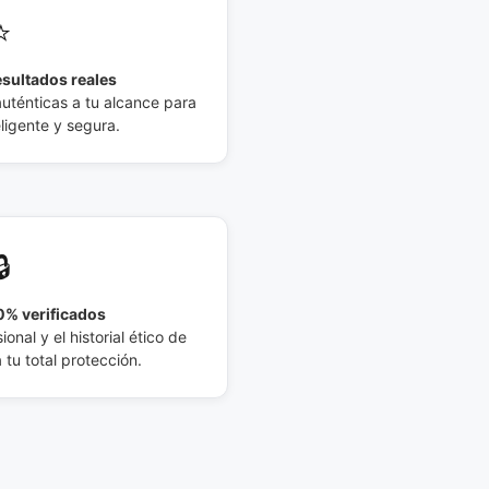
⭐
esultados reales
auténticas a tu alcance para
eligente y segura.
🔒
% verificados
ional y el historial ético de
tu total protección.