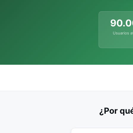
90.
Usuarios a
¿Por qué