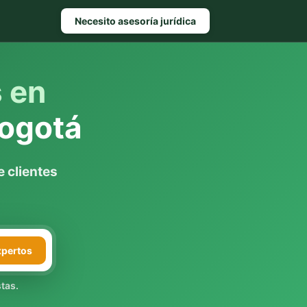
Necesito asesoría jurídica
s en
ogotá
 clientes
xpertos
tas.