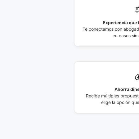
⚖
Experiencia que t
Te conectamos con abogados
en casos simi

Ahorra dine
Recibe múltiples propuesta
elige la opción qu