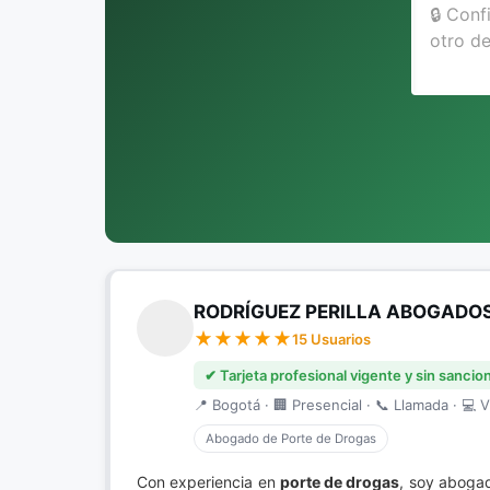
RODRÍGUEZ PERILLA ABOGADO
15 Usuarios
✔ Tarjeta profesional vigente y sin sancio
📍 Bogotá · 🏢 Presencial · 📞 Llamada · 💻 V
Abogado de Porte de Drogas
Con experiencia en
porte de drogas
, soy abogad