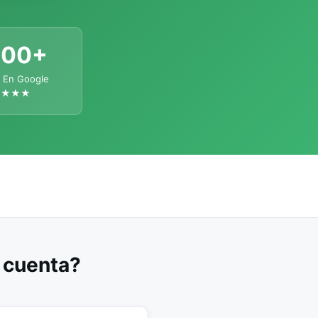
300+
 En Google
★★★★
u cuenta?