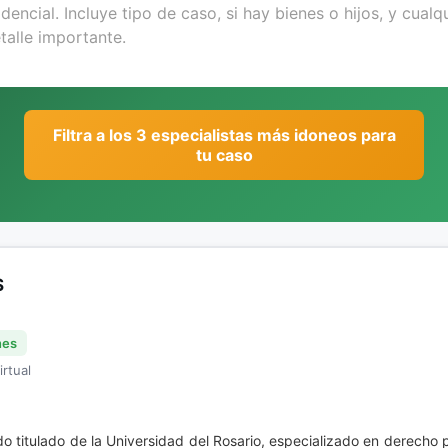
Filtra a los 3 especialistas más idoneos para
tu caso
S
nes
irtual
o titulado de la Universidad del Rosario, especializado en derecho p