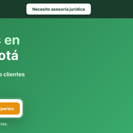
Necesito asesoría jurídica
s en
otá
 clientes
xpertos
tas.