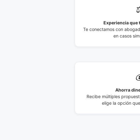
⚖
Experiencia que t
Te conectamos con abogados
en casos simi

Ahorra dine
Recibe múltiples propuesta
elige la opción qu