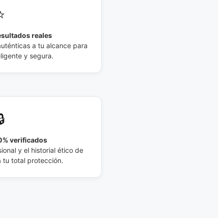
⭐
esultados reales
auténticas a tu alcance para
eligente y segura.
🔒
% verificados
ional y el historial ético de
tu total protección.