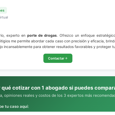
nes
irtual
rio, experto en
porte de drogas
. Ofrezco un enfoque estratégic
 litigios me permite abordar cada caso con precisión y eficacia, br
jo incansablemente para obtener resultados favorables y proteger tu
Contactar
 qué cotizar con 1 abogado si puedes compar
, opiniones reales y costos de los 3 expertos más recomendad
be tu caso aquí: