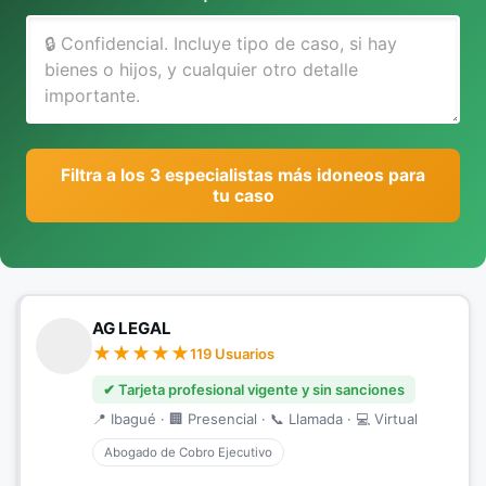
Filtra a los 3 especialistas más idoneos para
tu caso
AG LEGAL
119 Usuarios
✔ Tarjeta profesional vigente y sin sanciones
📍 Ibagué · 🏢 Presencial · 📞 Llamada · 💻 Virtual
Abogado de Cobro Ejecutivo