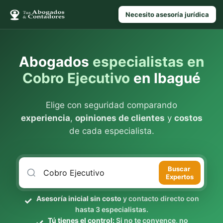
Necesito asesoría jurídica
Abogados
especialistas en
Cobro Ejecutivo
en Ibagué
Elige con seguridad comparando
experiencia
,
opiniones de clientes
y
costos
de cada especialista.
Buscar
Expertos
Asesoría inicial sin costo
y contacto directo con
hasta 3 especialistas.
Tú tienes el control:
Si no te convence, no